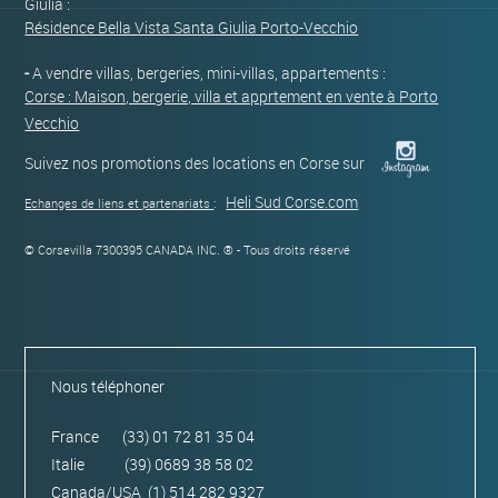
Giulia :
Résidence Bella Vista Santa Giulia Porto-Vecchio
-
A vendre villas, bergeries, mini-villas, appartements :
Corse : Maison, bergerie, villa et apprtement en vente à Porto
Vecchio
Suivez nos promotions des locations en Corse sur
Heli Sud Corse.com
Echanges de liens et partenariats
:
© Corsevilla 7300395 CANADA INC. ® - Tous droits réservé
Nous téléphoner
France (33) 01 72 81 35 04
Italie (39) 0689 38 58 02
Canada/USA (1) 514 282 9327