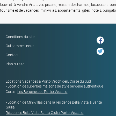
louer
et
à
vendre
Villa avec piscine,
maison
de charmes, luxueuse propri
tourisme
et de
vacances
, mini-villas,
appartements
,
gîtes
,
hôtels
, bungal
Conditions du site
Qui sommes nous
Contact
Plan du site
Locations Vacances à Porto Vecchioen, Corse du Sud :
-
Location de superbes maisons de style bergerie authentique
Corse :
Les Bergeries de Portio Vecchio
-
Location de Mini-villas dans la résidence Bella Vista à Santa
Giulia :
Résidence Bella Vista Santa Giulia Porto-Vecchio