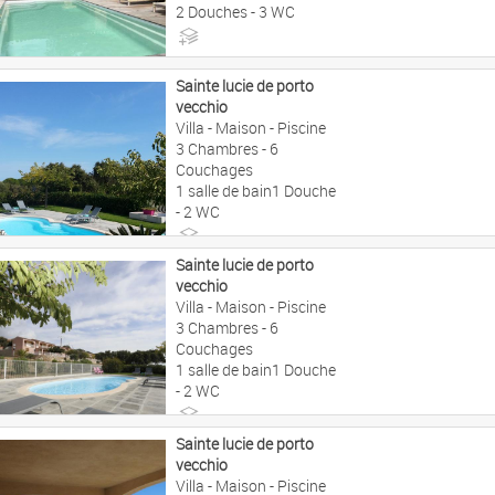
2 Douches - 3 WC
2990€ à 4990€/sem
Sainte lucie de porto
vecchio
Villa - Maison - Piscine
3 Chambres - 6
Couchages
1 salle de bain1 Douche
- 2 WC
770€ à 2490€/sem
Sainte lucie de porto
vecchio
Villa - Maison - Piscine
3 Chambres - 6
Couchages
1 salle de bain1 Douche
- 2 WC
770€ à 2590€/sem
Sainte lucie de porto
vecchio
Villa - Maison - Piscine