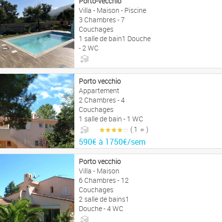
Porto-vecchio
Villa - Maison - Piscine
3 Chambres - 7
Couchages
1 salle de bain1 Douche
- 2 WC
1890€ à 3290€/sem
Porto vecchio
Appartement
2 Chambres - 4
Couchages
1 salle de bain - 1 WC
( 1
)
590€ à 1750€/sem
Porto vecchio
Villa - Maison
6 Chambres - 12
Couchages
2 salle de bains1
Douche - 4 WC