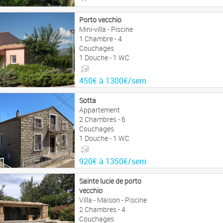
1721€ à 5107€/sem
Porto vecchio
Mini-villa - Piscine
1 Chambre - 4
Couchages
1 Douche - 1 WC
450€ à 1300€/sem
Sotta
Appartement
2 Chambres - 6
Couchages
1 Douche - 1 WC
920€ à 1350€/sem
Sainte lucie de porto
vecchio
Villa - Maison - Piscine
2 Chambres - 4
Couchages