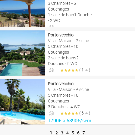
3 Chambres - 6
Couchages
1 salle de bain1 Douche
- 2 WC
770€ à 2490€/sem
Porto vecchio
Villa - Maison - Piscine
5 Chambres - 10
Couchages
2 salle de bains2
Douches - 5 WC
( 1
)
3990€ à 7290€/sem
Porto vecchio
Villa - Maison - Piscine
5 Chambres - 10
Couchages
3 Douches - 4 WC
( 6
)
1790€ à 5890€/sem
1
-
2
-
3
-
4
-
5
-
6
-
7