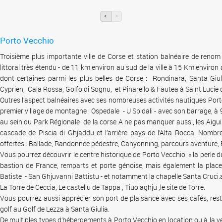
<
>
Porto
Vecchio
Troisième
plus
importante
ville
de
Corse
et station
balnéaire
de
renom
littoral
très
étendu
- de 11 km environ au
sud
de la
ville
à
15 Km environ
dont
certaines
parmi
les plus belles de
Corse
:
Rondinara
, Santa
Giul
Cyprien
,
Cala
Rossa
,
Golfo
di
Sognu
, et
Pinarello
&
Fautea
à
Saint Lucie
Outres
l’aspect
balnéaires
avec
ses
nombreuses
activités
nautiques
Por
premier village de
montagne
:
Ospedale
- U
Spidali
-
avec
son barrage,
à
au
sein
du Park
Régionale
de la
corse
A ne pas
manquer
aussi
, les
Aigui
cascade de
Piscia
di
Ghjaddu
et
l’arrière
pays de
l’Alta
Rocca
.
Nombre
offertes
:
Ballade
,
Randonnée
pédestre
,
Canyonning
,
parcours
aventure
,
Vous
pourrez
découvrir
le
centre
historique
de Porto
Vecchio
« la
perle
d
bastion de France,
remparts
et
porte
génoise
,
mais
également
la plac
Batiste - San
Ghjuvanni
Battistu
- et
notamment
la
chapelle
Santa Cruci.
La Torre de
Ceccia
, Le
castellu
de
Tappa
,
Tiuolaghju
,le site de Torre.
Vous
pourrez
aussi
apprécier
son port de
plaisance
avec
ses
cafés
, res
golf au Golf de
Lezza
à
Santa
Giulia
.
De multiples types
d’hébergements à Porto Vecchio
en location
ou
à
la
v