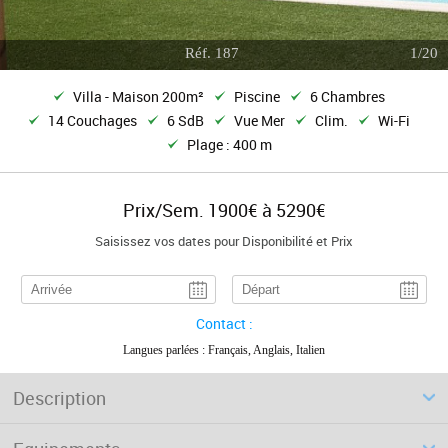
Réf. 187
1/20
Villa - Maison 200m²
Piscine
6 Chambres
14 Couchages
6 SdB
Vue Mer
Clim.
Wi-Fi
Plage : 400 m
Prix/Sem. 1900€ à 5290€
Saisissez vos dates pour Disponibilité et Prix
Contact :
Langues parlées : Français, Anglais, Italien
Description