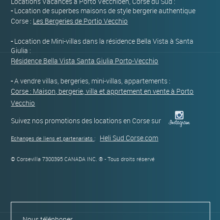
Locations Vacances à Porto Vecchioen, Corse du Sud :
-
Location de superbes maisons de style bergerie authentique
Corse :
Les Bergeries de Portio Vecchio
-
Location de Mini-villas dans la résidence Bella Vista à Santa
Giulia :
Résidence Bella Vista Santa Giulia Porto-Vecchio
-
A vendre villas, bergeries, mini-villas, appartements :
Corse : Maison, bergerie, villa et apprtement en vente à Porto
Vecchio
Suivez nos promotions des locations en Corse sur
Heli Sud Corse.com
Echanges de liens et partenariats
:
© Corsevilla 7300395 CANADA INC. ® - Tous droits réservé
Nous téléphoner