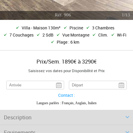
Réf. 906
1/13
Villa - Maison 130m²
Piscine
3 Chambres
7 Couchages
2 SdB
Vue Montagne
Clim.
Wi-Fi
Plage : 6 km
Prix/Sem. 1890€ à 3290€
Saisissez vos dates pour Disponibilité et Prix
Contact :
Langues parlées : Français, Anglais, Italien
Description
Equipements