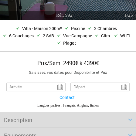
Réf. 992
1/25
Villa - Maison 200m²
Piscine
3 Chambres
6 Couchages
2 SdB
Vue Campagne
Clim.
Wi-Fi
Plage :
Prix/Sem. 2490€ à 4390€
Saisissez vos dates pour Disponibilité et Prix
Contact :
Langues parlées : Français, Anglais, Italien
Description
Equipements