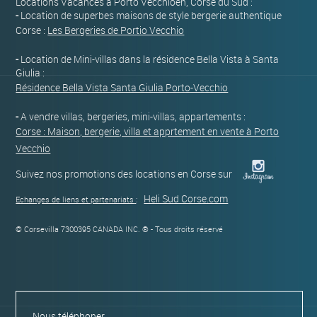
Locations Vacances à Porto Vecchioen, Corse du Sud :
-
Location de superbes maisons de style bergerie authentique
Corse :
Les Bergeries de Portio Vecchio
-
Location de Mini-villas dans la résidence Bella Vista à Santa
Giulia :
Résidence Bella Vista Santa Giulia Porto-Vecchio
-
A vendre villas, bergeries, mini-villas, appartements :
Corse : Maison, bergerie, villa et apprtement en vente à Porto
Vecchio
Suivez nos promotions des locations en Corse sur
Heli Sud Corse.com
Echanges de liens et partenariats
:
© Corsevilla 7300395 CANADA INC. ® - Tous droits réservé
Nous téléphoner