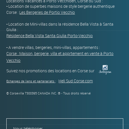
Locations Vacances à Porto Vecchioen, Corse du Sud :
-
Location de superbes maisons de style bergerie authentique
Corse :
Les Bergeries de Portio Vecchio
-
Location de Mini-villas dans la résidence Bella Vista à Santa
Giulia :
Résidence Bella Vista Santa Giulia Porto-Vecchio
-
A vendre villas, bergeries, mini-villas, appartements :
Corse : Maison, bergerie, villa et apprtement en vente à Porto
Vecchio
Suivez nos promotions des locations en Corse sur
Heli Sud Corse.com
Echanges de liens et partenariats
:
© Corsevilla 7300395 CANADA INC. ® - Tous droits réservé
Nous téléphoner