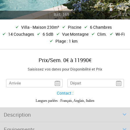
Réf. 169
1/20
Villa - Maison 230m²
Piscine
6 Chambres
14 Couchages
6 SdB
Vue Montagne
Clim.
Wi-Fi
Plage : 1 km
Prix/Sem. 0€ à 11990€
Saisissez vos dates pour Disponibilité et Prix
Contact :
Langues parlées : Français, Anglais, Italien
Description
Equipements